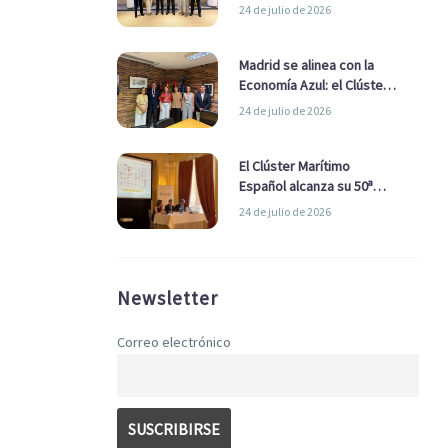
refuerzan su alianza para
24 de julio de 2026
impulsar una estrategia
Nacional de Economía Azul
Madrid se alinea con la
Economía Azul: el Clúster
Marítimo Español y la Real
24 de julio de 2026
Liga Naval avanzan
alianzas con el
Ayuntamiento
El Clúster Marítimo
Español alcanza su 50ª
Asamblea reafirmando su
24 de julio de 2026
liderazgo en la Economía
Azul
Newsletter
Correo electrónico