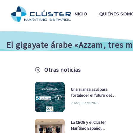
INICIO
QUIÉNES SOM
El gigayate árabe «Azzam, tres 
Otras noticias
A
Una alianza azul para
fortalecer el futuro del
sector marítimo
29 de julio de 2026
La CEOE y el Clúster
Marítimo Español