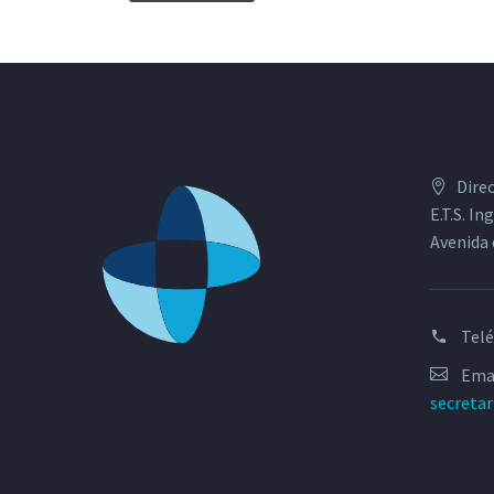
Dire
E.T.S. I
Avenida 
Tel
Emai
secreta