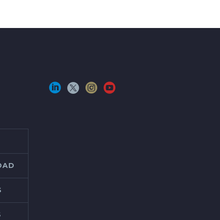
IDAD
S
S