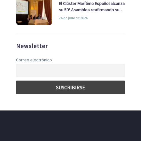
El Clúster Marítimo Español alcanza
su 50ª Asamblea reafirmando su
liderazgo en la Economía Azul
24 de julio de 2026
Newsletter
Correo electrónico