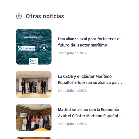
Otras noticias
A
Una alianza azul para fortalecer el
futuro del sector marítimo
29 de julio de 2026
La CEOE y el Clúster Marítimo
Español refuerzan su alianza para
impulsar una estrategia Nacional
24 de julio de 2026
de Economía Azul
Madrid se alinea con la Economía
Azul: el Clúster Marítimo Español y
la Real Liga Naval avanzan alianzas
24 de julio de 2026
con el Ayuntamiento