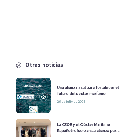
Otras noticias
A
Una alianza azul para fortalecer el
futuro del sector marítimo
29 de julio de 2026
La CEOE y el Clúster Marítimo
Español refuerzan su alianza para
impulsar una estrategia Nacional