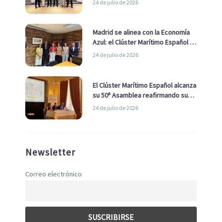
24 de julio de 2026
de Economía Azul
Madrid se alinea con la Economía
Azul: el Clúster Marítimo Español y
la Real Liga Naval avanzan alianzas
24 de julio de 2026
con el Ayuntamiento
El Clúster Marítimo Español alcanza
su 50ª Asamblea reafirmando su
liderazgo en la Economía Azul
24 de julio de 2026
Newsletter
Correo electrónico