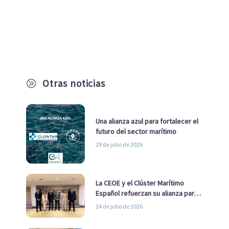
Otras noticias
A
Una alianza azul para fortalecer el
futuro del sector marítimo
29 de julio de 2026
La CEOE y el Clúster Marítimo
Español refuerzan su alianza para
impulsar una estrategia Nacional
24 de julio de 2026
de Economía Azul