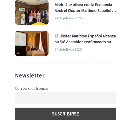
Madrid se alinea con la Economía
Azul: el Clúster Marítimo Español y
la Real Liga Naval avanzan alianzas
24 de julio de 2026
con el Ayuntamiento
El Clúster Marítimo Español alcanza
su 50ª Asamblea reafirmando su
liderazgo en la Economía Azul
24 de julio de 2026
Newsletter
Correo electrónico