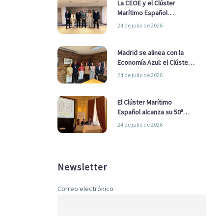
La CEOE y el Clúster
Marítimo Español
refuerzan su alianza para
24 de julio de 2026
impulsar una estrategia
Nacional de Economía Azul
Madrid se alinea con la
Economía Azul: el Clúster
Marítimo Español y la Real
24 de julio de 2026
Liga Naval avanzan
alianzas con el
Ayuntamiento
El Clúster Marítimo
Español alcanza su 50ª
Asamblea reafirmando su
24 de julio de 2026
liderazgo en la Economía
Azul
Newsletter
Correo electrónico