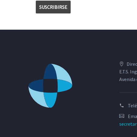
Dire
E.T.S. I
Avenida 
Tel
Emai
secreta