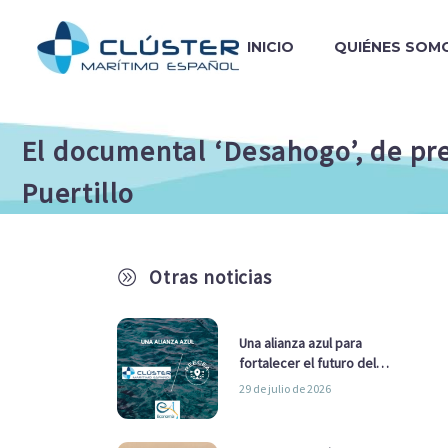
INICIO
QUIÉNES SOM
El documental ‘Desahogo’, de pre
Puertillo
Otras noticias
A
Una alianza azul para
fortalecer el futuro del
sector marítimo
29 de julio de 2026