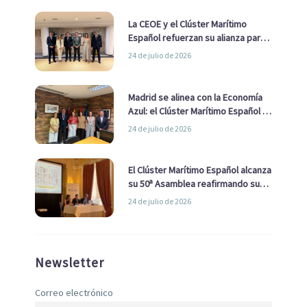
La CEOE y el Clúster Marítimo
Español refuerzan su alianza para
impulsar una estrategia Nacional
24 de julio de 2026
de Economía Azul
Madrid se alinea con la Economía
Azul: el Clúster Marítimo Español y
la Real Liga Naval avanzan alianzas
24 de julio de 2026
con el Ayuntamiento
El Clúster Marítimo Español alcanza
su 50ª Asamblea reafirmando su
liderazgo en la Economía Azul
24 de julio de 2026
Newsletter
Correo electrónico