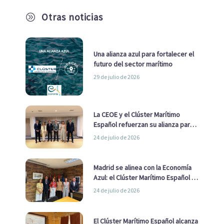
Otras noticias
A
Una alianza azul para fortalecer el
futuro del sector marítimo
29 de julio de 2026
La CEOE y el Clúster Marítimo
Español refuerzan su alianza para
impulsar una estrategia Nacional
24 de julio de 2026
de Economía Azul
Madrid se alinea con la Economía
Azul: el Clúster Marítimo Español y
la Real Liga Naval avanzan alianzas
24 de julio de 2026
con el Ayuntamiento
El Clúster Marítimo Español alcanza