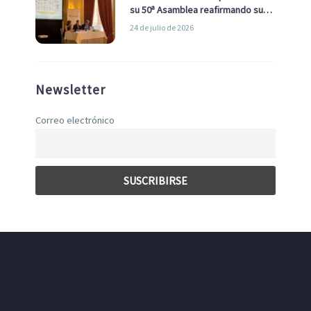
su 50ª Asamblea reafirmando su
liderazgo en la Economía Azul
24 de julio de 2026
Newsletter
Correo electrónico