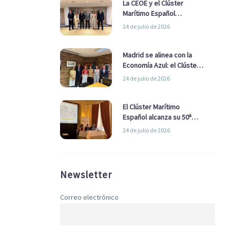
La CEOE y el Clúster
Marítimo Español
refuerzan su alianza para
24 de julio de 2026
impulsar una estrategia
Nacional de Economía Azul
Madrid se alinea con la
Economía Azul: el Clúster
Marítimo Español y la Real
24 de julio de 2026
Liga Naval avanzan
alianzas con el
Ayuntamiento
El Clúster Marítimo
Español alcanza su 50ª
Asamblea reafirmando su
24 de julio de 2026
liderazgo en la Economía
Azul
Newsletter
Correo electrónico