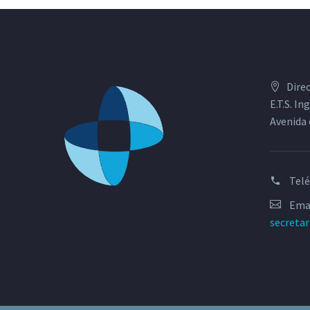
Dire
E.T.S. I
Avenida 
Tel
Emai
secreta