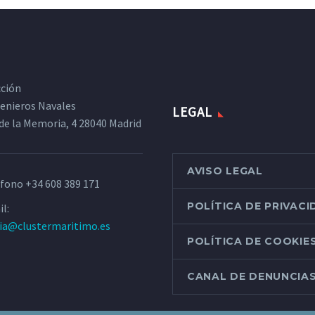
cción
ngenieros Navales
LEGAL
de la Memoria, 4 28040 Madrid
AVISO LEGAL
éfono
+34 608 389 171
POLÍTICA DE PRIVAC
l:
ria@clustermaritimo.es
POLÍTICA DE COOKIE
CANAL DE DENUNCIA