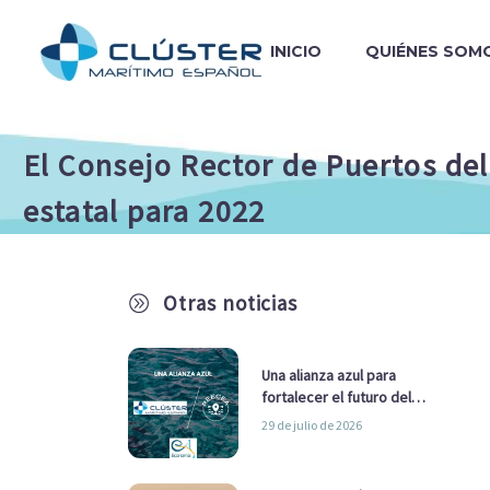
INICIO
QUIÉNES SOM
El Consejo Rector de Puertos de
estatal para 2022
Otras noticias
A
Una alianza azul para
fortalecer el futuro del
sector marítimo
29 de julio de 2026