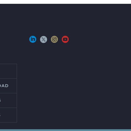
IDAD
S
S