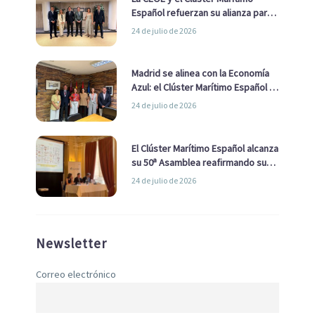
Español refuerzan su alianza para
impulsar una estrategia Nacional
24 de julio de 2026
de Economía Azul
Madrid se alinea con la Economía
Azul: el Clúster Marítimo Español y
la Real Liga Naval avanzan alianzas
24 de julio de 2026
con el Ayuntamiento
El Clúster Marítimo Español alcanza
su 50ª Asamblea reafirmando su
liderazgo en la Economía Azul
24 de julio de 2026
Newsletter
Correo electrónico