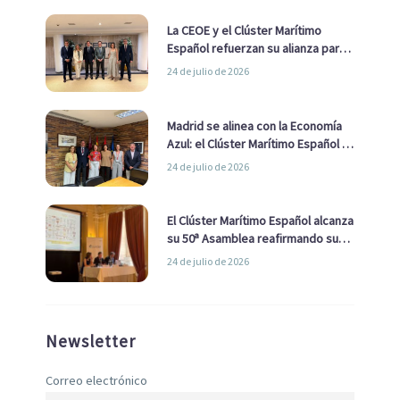
La CEOE y el Clúster Marítimo
Español refuerzan su alianza para
impulsar una estrategia Nacional
24 de julio de 2026
de Economía Azul
Madrid se alinea con la Economía
Azul: el Clúster Marítimo Español y
la Real Liga Naval avanzan alianzas
24 de julio de 2026
con el Ayuntamiento
El Clúster Marítimo Español alcanza
su 50ª Asamblea reafirmando su
liderazgo en la Economía Azul
24 de julio de 2026
Newsletter
Correo electrónico