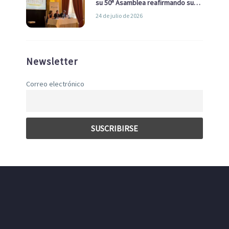
su 50ª Asamblea reafirmando su
liderazgo en la Economía Azul
24 de julio de 2026
Newsletter
Correo electrónico