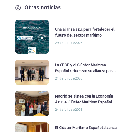
Otras noticias
A
Una alianza azul para fortalecer el
futuro del sector marítimo
29 de julio de 2026
La CEOE y el Clúster Marítimo
Español refuerzan su alianza para
impulsar una estrategia Nacional
24 de julio de 2026
de Economía Azul
Madrid se alinea con la Economía
Azul: el Clúster Marítimo Español y
la Real Liga Naval avanzan alianzas
24 de julio de 2026
con el Ayuntamiento
El Clúster Marítimo Español alcanza