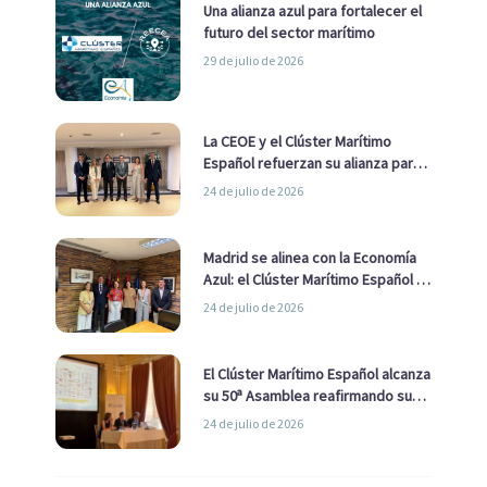
Una alianza azul para fortalecer el
futuro del sector marítimo
29 de julio de 2026
La CEOE y el Clúster Marítimo
Español refuerzan su alianza para
impulsar una estrategia Nacional
24 de julio de 2026
de Economía Azul
Madrid se alinea con la Economía
Azul: el Clúster Marítimo Español y
la Real Liga Naval avanzan alianzas
24 de julio de 2026
con el Ayuntamiento
El Clúster Marítimo Español alcanza
su 50ª Asamblea reafirmando su
liderazgo en la Economía Azul
24 de julio de 2026