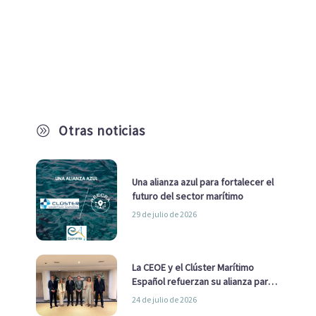
Otras noticias
A
Una alianza azul para fortalecer el
futuro del sector marítimo
29 de julio de 2026
La CEOE y el Clúster Marítimo
Español refuerzan su alianza para
impulsar una estrategia Nacional
24 de julio de 2026
de Economía Azul