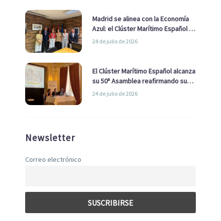
Madrid se alinea con la Economía
Azul: el Clúster Marítimo Español y
la Real Liga Naval avanzan alianzas
24 de julio de 2026
con el Ayuntamiento
El Clúster Marítimo Español alcanza
su 50ª Asamblea reafirmando su
liderazgo en la Economía Azul
24 de julio de 2026
Newsletter
Correo electrónico