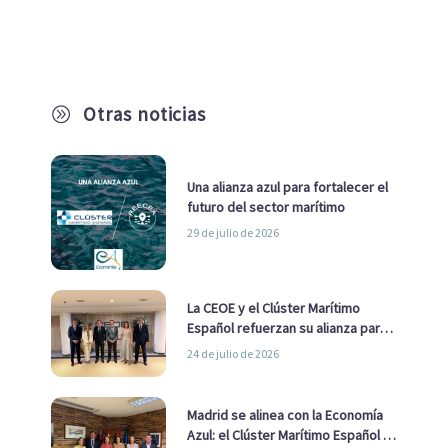
Otras noticias
A
Una alianza azul para fortalecer el
futuro del sector marítimo
29 de julio de 2026
La CEOE y el Clúster Marítimo
Español refuerzan su alianza para
impulsar una estrategia Nacional
24 de julio de 2026
de Economía Azul
Madrid se alinea con la Economía
Azul: el Clúster Marítimo Español y