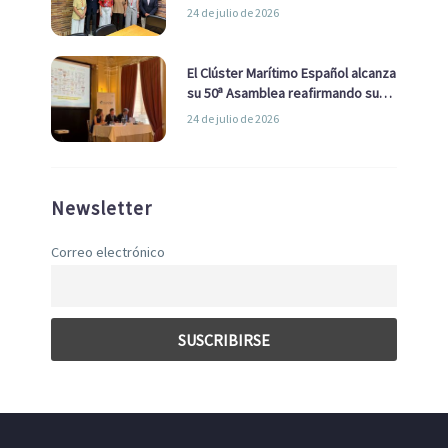
la Real Liga Naval avanzan alianzas
24 de julio de 2026
con el Ayuntamiento
El Clúster Marítimo Español alcanza
su 50ª Asamblea reafirmando su
liderazgo en la Economía Azul
24 de julio de 2026
Newsletter
Correo electrónico