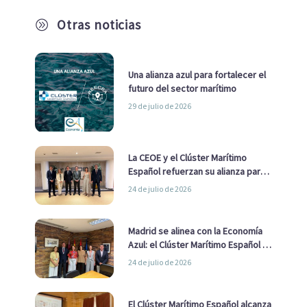
Otras noticias
A
Una alianza azul para fortalecer el
futuro del sector marítimo
29 de julio de 2026
La CEOE y el Clúster Marítimo
Español refuerzan su alianza para
impulsar una estrategia Nacional
24 de julio de 2026
de Economía Azul
Madrid se alinea con la Economía
Azul: el Clúster Marítimo Español y
la Real Liga Naval avanzan alianzas
24 de julio de 2026
con el Ayuntamiento
El Clúster Marítimo Español alcanza