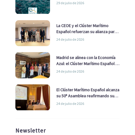
29 de julio de 2026
La CEOE y el Clúster Marítimo
Español refuerzan su alianza para
impulsar una estrategia Nacional
24 de julio de 2026
de Economía Azul
Madrid se alinea con la Economía
Azul: el Clúster Marítimo Español y
la Real Liga Naval avanzan alianzas
24 de julio de 2026
con el Ayuntamiento
El Clúster Marítimo Español alcanza
su 50ª Asamblea reafirmando su
liderazgo en la Economía Azul
24 de julio de 2026
Newsletter