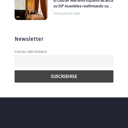
El Clúster Marítimo Español alcanza
su 50ª Asamblea reafirmando su
liderazgo en la Economía Azul
24 de julio de 2026
Newsletter
Correo electrónico