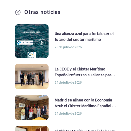
Otras noticias
A
Una alianza azul para fortalecer el
futuro del sector marítimo
29 de julio de 2026
La CEOE y el Clúster Marítimo
Español refuerzan su alianza para
impulsar una estrategia Nacional
24 de julio de 2026
de Economía Azul
Madrid se alinea con la Economía
Azul: el Clúster Marítimo Español y
la Real Liga Naval avanzan alianzas
24 de julio de 2026
con el Ayuntamiento