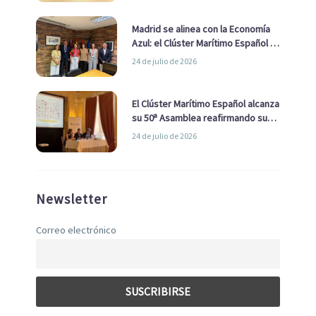
Madrid se alinea con la Economía
Azul: el Clúster Marítimo Español y
la Real Liga Naval avanzan alianzas
24 de julio de 2026
con el Ayuntamiento
El Clúster Marítimo Español alcanza
su 50ª Asamblea reafirmando su
liderazgo en la Economía Azul
24 de julio de 2026
Newsletter
Correo electrónico