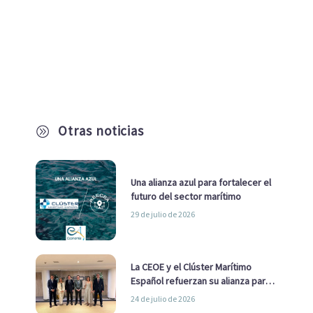
Otras noticias
A
Una alianza azul para fortalecer el
futuro del sector marítimo
29 de julio de 2026
La CEOE y el Clúster Marítimo
Español refuerzan su alianza para
impulsar una estrategia Nacional
24 de julio de 2026
de Economía Azul