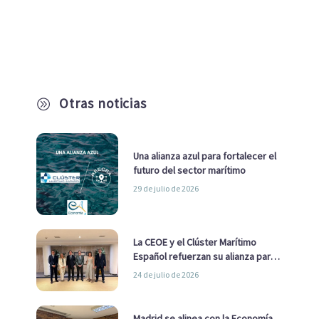
Otras noticias
A
Una alianza azul para fortalecer el
futuro del sector marítimo
29 de julio de 2026
La CEOE y el Clúster Marítimo
Español refuerzan su alianza para
impulsar una estrategia Nacional
24 de julio de 2026
de Economía Azul
Madrid se alinea con la Economía