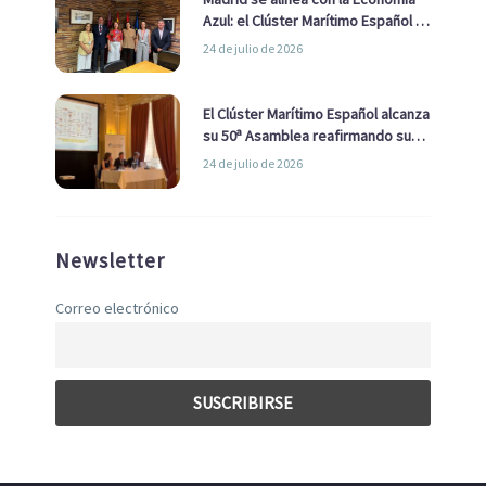
Azul: el Clúster Marítimo Español y
la Real Liga Naval avanzan alianzas
24 de julio de 2026
con el Ayuntamiento
El Clúster Marítimo Español alcanza
su 50ª Asamblea reafirmando su
liderazgo en la Economía Azul
24 de julio de 2026
Newsletter
Correo electrónico