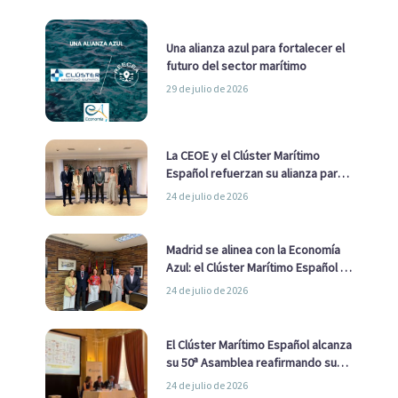
Una alianza azul para fortalecer el
futuro del sector marítimo
29 de julio de 2026
La CEOE y el Clúster Marítimo
Español refuerzan su alianza para
impulsar una estrategia Nacional
24 de julio de 2026
de Economía Azul
Madrid se alinea con la Economía
Azul: el Clúster Marítimo Español y
la Real Liga Naval avanzan alianzas
24 de julio de 2026
con el Ayuntamiento
El Clúster Marítimo Español alcanza
su 50ª Asamblea reafirmando su
liderazgo en la Economía Azul
24 de julio de 2026