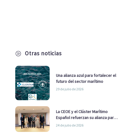
Otras noticias
A
Una alianza azul para fortalecer el
futuro del sector marítimo
29 de julio de 2026
La CEOE y el Clúster Marítimo
Español refuerzan su alianza para
impulsar una estrategia Nacional
24 de julio de 2026
de Economía Azul