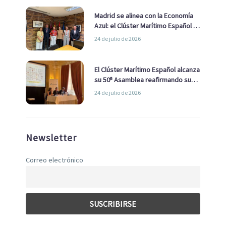
Madrid se alinea con la Economía
Azul: el Clúster Marítimo Español y
la Real Liga Naval avanzan alianzas
24 de julio de 2026
con el Ayuntamiento
El Clúster Marítimo Español alcanza
su 50ª Asamblea reafirmando su
liderazgo en la Economía Azul
24 de julio de 2026
Newsletter
Correo electrónico