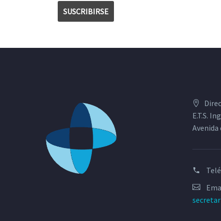
Dire
E.T.S. I
Avenida 
Tel
Emai
secreta