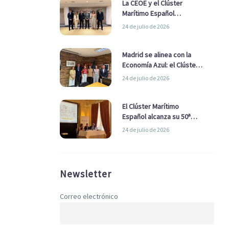
La CEOE y el Clúster
Marítimo Español
refuerzan su alianza para
24 de julio de 2026
impulsar una estrategia
Nacional de Economía Azul
Madrid se alinea con la
Economía Azul: el Clúster
Marítimo Español y la Real
24 de julio de 2026
Liga Naval avanzan
alianzas con el
Ayuntamiento
El Clúster Marítimo
Español alcanza su 50ª
Asamblea reafirmando su
24 de julio de 2026
liderazgo en la Economía
Azul
Newsletter
Correo electrónico