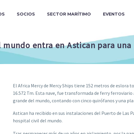
OS
SOCIOS
SECTOR MARÍTIMO
EVENTOS
l mundo entra en Astican para una
El Africa Mercy de Mercy Ships tiene 152 metros de eslora 
16.572 Tm. Esta nave, fue transformada de ferry ferroviario 
grande del mundo, contando con cinco quirófanos y una pla
Astican ha recibido en sus instalaciones del Puerto de Las P
hospital civil del mundo.
Tras permanecer más de un años en aislamiento, por la pand