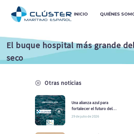
INICIO
QUIÉNES SOM
El buque hospital más grande de
seco
Otras noticias
A
Una alianza azul para
fortalecer el futuro del
sector marítimo
29 de julio de 2026