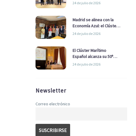
refuerzan su alianza para
24 de julio de 2026
impulsar una estrategia
Nacional de Economía Azul
Madrid se alinea con la
Economía Azul: el Clúster
Marítimo Español y la Real
24 de julio de 2026
Liga Naval avanzan
alianzas con el
Ayuntamiento
El Clúster Marítimo
Español alcanza su 50ª
Asamblea reafirmando su
24 de julio de 2026
liderazgo en la Economía
Azul
Newsletter
Correo electrónico