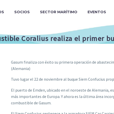
OS
SOCIOS
SECTOR MARÍTIMO
EVENTOS
stible Coralius realiza el primer 
Gasum finaliza con éxito su primera operación de abastec
(Alemania)
Tuvo lugar el 22 de noviembre al buque Siem Confucius pro
El puerto de Emden, ubicado en el noroeste de Alemania, es
más importantes de Europa. Y ahora es la última área inco
combustible de Gasum.
El Siem Confucius pertenece a la armadora SIEM Car Carrier, 