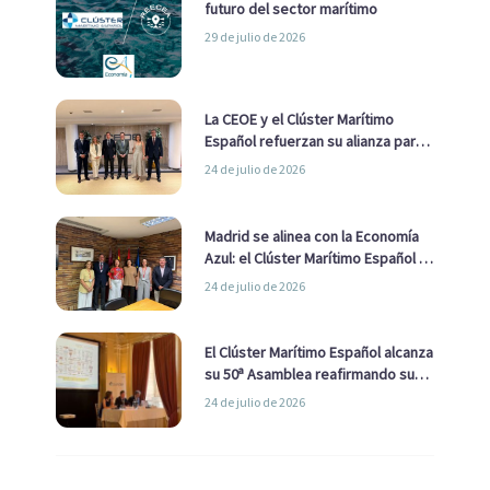
futuro del sector marítimo
29 de julio de 2026
La CEOE y el Clúster Marítimo
Español refuerzan su alianza para
impulsar una estrategia Nacional
24 de julio de 2026
de Economía Azul
Madrid se alinea con la Economía
Azul: el Clúster Marítimo Español y
la Real Liga Naval avanzan alianzas
24 de julio de 2026
con el Ayuntamiento
El Clúster Marítimo Español alcanza
su 50ª Asamblea reafirmando su
liderazgo en la Economía Azul
24 de julio de 2026