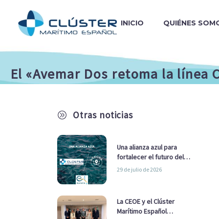
INICIO
QUIÉNES SOM
El «Avemar Dos retoma la línea 
Otras noticias
A
Una alianza azul para
fortalecer el futuro del
sector marítimo
29 de julio de 2026
La CEOE y el Clúster
Marítimo Español