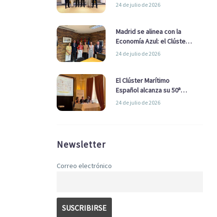
refuerzan su alianza para
24 de julio de 2026
impulsar una estrategia
Nacional de Economía Azul
Madrid se alinea con la
Economía Azul: el Clúster
Marítimo Español y la Real
24 de julio de 2026
Liga Naval avanzan
alianzas con el
Ayuntamiento
El Clúster Marítimo
Español alcanza su 50ª
Asamblea reafirmando su
24 de julio de 2026
liderazgo en la Economía
Azul
Newsletter
Correo electrónico