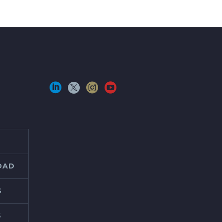
IDAD
S
S