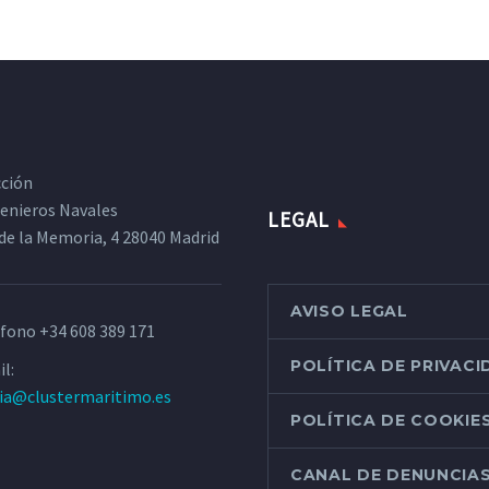
cción
ngenieros Navales
LEGAL
de la Memoria, 4 28040 Madrid
AVISO LEGAL
éfono
+34 608 389 171
POLÍTICA DE PRIVAC
l:
ria@clustermaritimo.es
POLÍTICA DE COOKIE
CANAL DE DENUNCIA