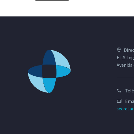
Dire
E.T.S. I
Avenida 
Tel
Emai
secreta