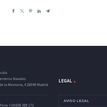
cción
ngenieros Navales
LEGAL
de la Memoria, 4 28040 Madrid
AVISO LEGAL
éfono
+34 608 389 171