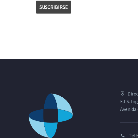
Dire
E.T.S. I
Avenida 
Tel