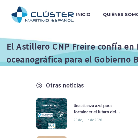
INICIO
QUIÉNES SOM
El Astillero CNP Freire confía en
oceanográfica para el Gobierno 
Otras noticias
A
Una alianza azul para
fortalecer el futuro del
sector marítimo
29 de julio de 2026