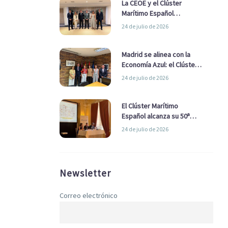
La CEOE y el Clúster
Marítimo Español
refuerzan su alianza para
24 de julio de 2026
impulsar una estrategia
Nacional de Economía Azul
Madrid se alinea con la
Economía Azul: el Clúster
Marítimo Español y la Real
24 de julio de 2026
Liga Naval avanzan
alianzas con el
Ayuntamiento
El Clúster Marítimo
Español alcanza su 50ª
Asamblea reafirmando su
24 de julio de 2026
liderazgo en la Economía
Azul
Newsletter
Correo electrónico