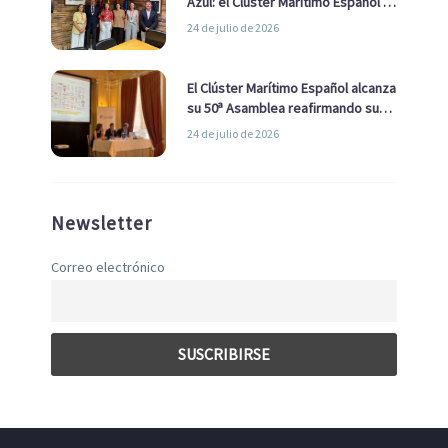
Azul: el Clúster Marítimo Español y
la Real Liga Naval avanzan alianzas
24 de julio de 2026
con el Ayuntamiento
El Clúster Marítimo Español alcanza
su 50ª Asamblea reafirmando su
liderazgo en la Economía Azul
24 de julio de 2026
Newsletter
Correo electrónico