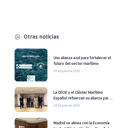
Otras noticias
A
Una alianza azul para fortalecer el
futuro del sector marítimo
29 de julio de 2026
La CEOE y el Clúster Marítimo
Español refuerzan su alianza para
impulsar una estrategia Nacional
24 de julio de 2026
de Economía Azul
Madrid se alinea con la Economía