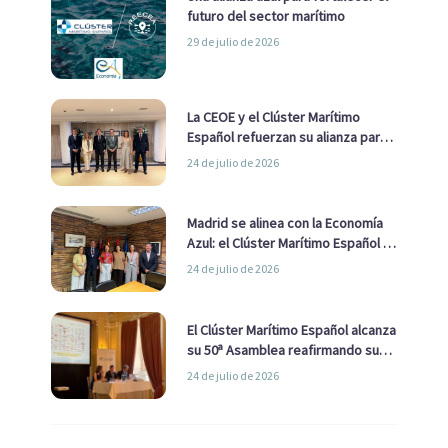
futuro del sector marítimo
29 de julio de 2026
La CEOE y el Clúster Marítimo
Español refuerzan su alianza para
impulsar una estrategia Nacional
24 de julio de 2026
de Economía Azul
Madrid se alinea con la Economía
Azul: el Clúster Marítimo Español y
la Real Liga Naval avanzan alianzas
24 de julio de 2026
con el Ayuntamiento
El Clúster Marítimo Español alcanza
su 50ª Asamblea reafirmando su
liderazgo en la Economía Azul
24 de julio de 2026