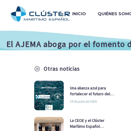
INICIO
QUIÉNES SOM
El AJEMA aboga por el fomento d
Otras noticias
A
Una alianza azul para
fortalecer el futuro del
sector marítimo
29 de julio de 2026
La CEOE y el Clúster
Marítimo Español