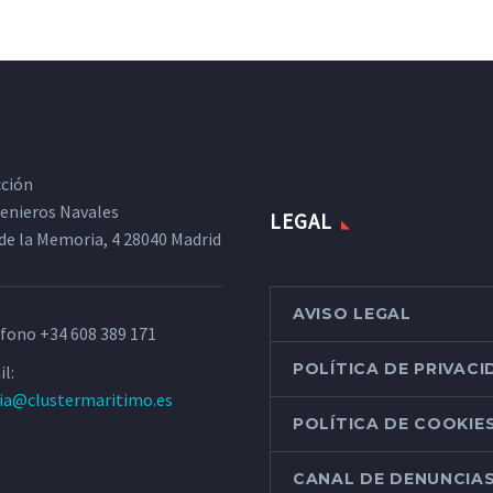
cción
ngenieros Navales
LEGAL
de la Memoria, 4 28040 Madrid
AVISO LEGAL
éfono
+34 608 389 171
POLÍTICA DE PRIVAC
l:
ria@clustermaritimo.es
POLÍTICA DE COOKIE
CANAL DE DENUNCIA