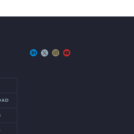
IDAD
S
S