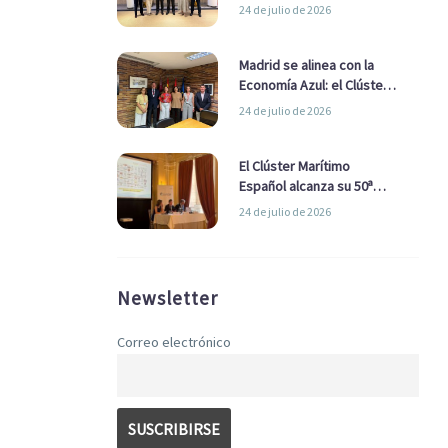
refuerzan su alianza para
24 de julio de 2026
impulsar una estrategia
Nacional de Economía Azul
Madrid se alinea con la
Economía Azul: el Clúster
Marítimo Español y la Real
24 de julio de 2026
Liga Naval avanzan
alianzas con el
Ayuntamiento
El Clúster Marítimo
Español alcanza su 50ª
Asamblea reafirmando su
24 de julio de 2026
liderazgo en la Economía
Azul
Newsletter
Correo electrónico