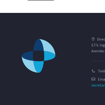
Dire
E.T.S. I
Avenida 
Tel
Emai
secreta