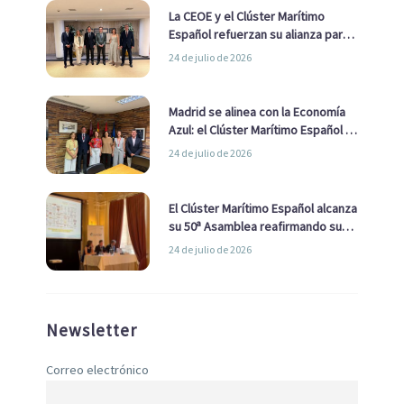
La CEOE y el Clúster Marítimo
Español refuerzan su alianza para
impulsar una estrategia Nacional
24 de julio de 2026
de Economía Azul
Madrid se alinea con la Economía
Azul: el Clúster Marítimo Español y
la Real Liga Naval avanzan alianzas
24 de julio de 2026
con el Ayuntamiento
El Clúster Marítimo Español alcanza
su 50ª Asamblea reafirmando su
liderazgo en la Economía Azul
24 de julio de 2026
Newsletter
Correo electrónico