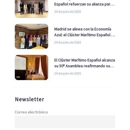
Español refuerzan su alianza para
impulsar una estrategia Nacional
24 de julio de 2026
de Economía Azul
Madrid se alinea con la Economía
Azul: el Clúster Marítimo Español y
la Real Liga Naval avanzan alianzas
24 de julio de 2026
con el Ayuntamiento
El Clúster Marítimo Español alcanza
su 50ª Asamblea reafirmando su
liderazgo en la Economía Azul
24 de julio de 2026
Newsletter
Correo electrónico