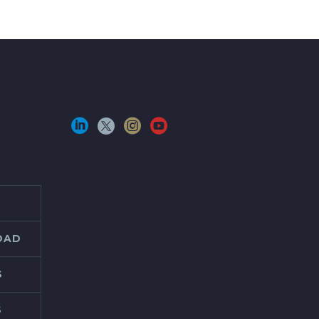
IDAD
S
S