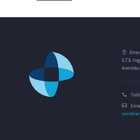
Dire
E.T.S. I
Avenida 
Tel
Emai
secreta