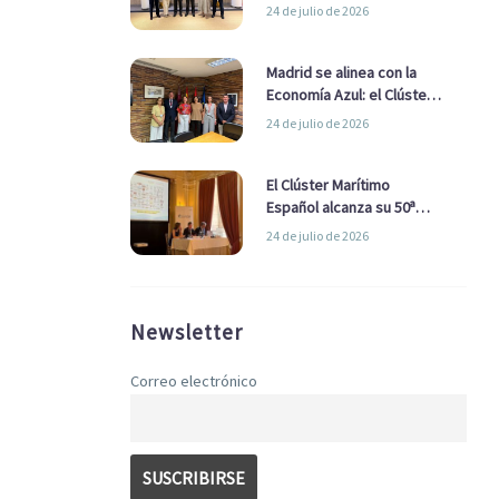
refuerzan su alianza para
24 de julio de 2026
impulsar una estrategia
Nacional de Economía Azul
Madrid se alinea con la
Economía Azul: el Clúster
Marítimo Español y la Real
24 de julio de 2026
Liga Naval avanzan
alianzas con el
Ayuntamiento
El Clúster Marítimo
Español alcanza su 50ª
Asamblea reafirmando su
24 de julio de 2026
liderazgo en la Economía
Azul
Newsletter
Correo electrónico