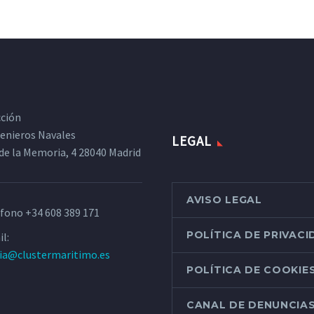
cción
ngenieros Navales
LEGAL
de la Memoria, 4 28040 Madrid
AVISO LEGAL
éfono
+34 608 389 171
POLÍTICA DE PRIVAC
l:
ria@clustermaritimo.es
POLÍTICA DE COOKIE
CANAL DE DENUNCIA