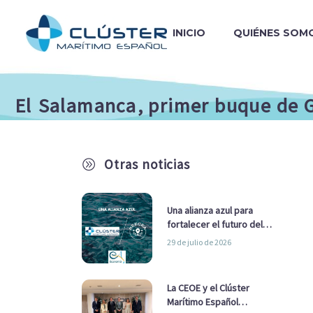
INICIO
QUIÉNES SOM
El Salamanca, primer buque de G
Otras noticias
A
Una alianza azul para
fortalecer el futuro del
sector marítimo
29 de julio de 2026
La CEOE y el Clúster
Marítimo Español