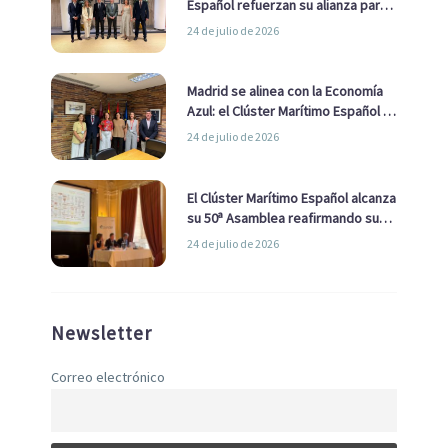
Español refuerzan su alianza para
impulsar una estrategia Nacional
24 de julio de 2026
de Economía Azul
Madrid se alinea con la Economía
Azul: el Clúster Marítimo Español y
la Real Liga Naval avanzan alianzas
24 de julio de 2026
con el Ayuntamiento
El Clúster Marítimo Español alcanza
su 50ª Asamblea reafirmando su
liderazgo en la Economía Azul
24 de julio de 2026
Newsletter
Correo electrónico