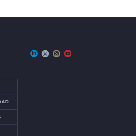
IDAD
S
S