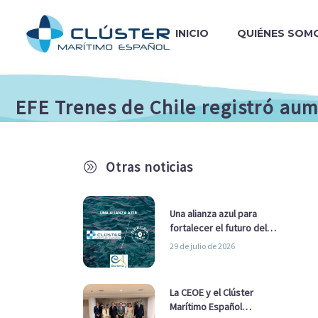
INICIO
QUIÉNES SOM
EFE Trenes de Chile registró au
Otras noticias
A
Una alianza azul para
fortalecer el futuro del
sector marítimo
29 de julio de 2026
La CEOE y el Clúster
Marítimo Español