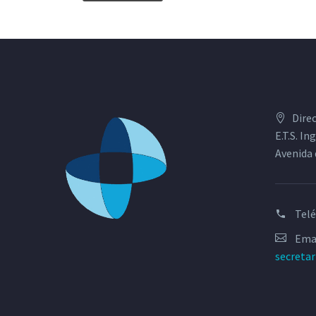
Dire
E.T.S. I
Avenida 
Tel
Emai
secreta