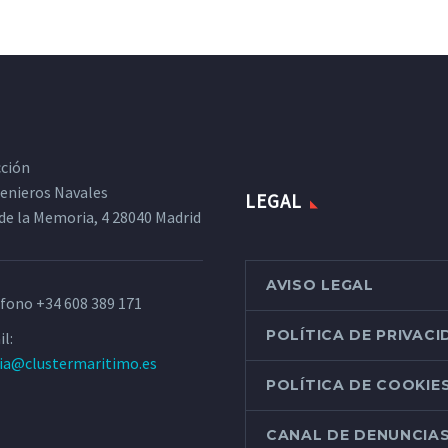
cción
ngenieros Navales
LEGAL
de la Memoria, 4 28040 Madrid
AVISO LEGAL
éfono
+34 608 389 171
POLÍTICA DE PRIVAC
l:
ria@clustermaritimo.es
POLÍTICA DE COOKIE
CANAL DE DENUNCIA