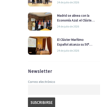
refuerzan su alianza para
24 de julio de 2026
impulsar una estrategia
Nacional de Economía Azul
Madrid se alinea con la
Economía Azul: el Clúster
Marítimo Español y la Real
24 de julio de 2026
Liga Naval avanzan
alianzas con el
Ayuntamiento
El Clúster Marítimo
Español alcanza su 50ª
Asamblea reafirmando su
24 de julio de 2026
liderazgo en la Economía
Azul
Newsletter
Correo electrónico