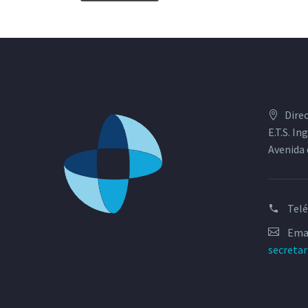
Dire
E.T.S. I
Avenida 
Tel
Emai
secreta