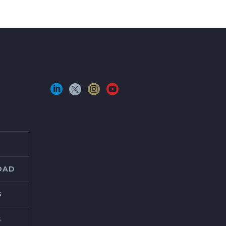
IDAD
S
S