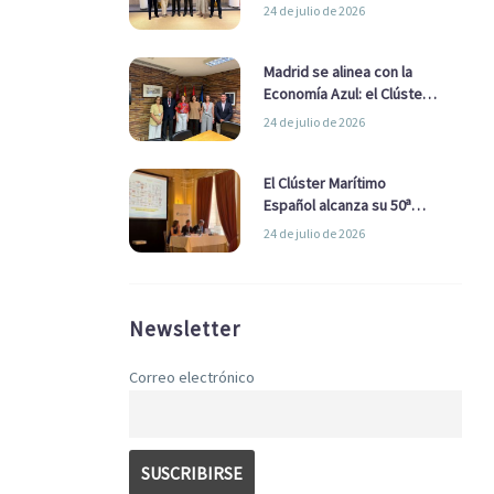
refuerzan su alianza para
24 de julio de 2026
impulsar una estrategia
Nacional de Economía Azul
Madrid se alinea con la
Economía Azul: el Clúster
Marítimo Español y la Real
24 de julio de 2026
Liga Naval avanzan
alianzas con el
Ayuntamiento
El Clúster Marítimo
Español alcanza su 50ª
Asamblea reafirmando su
24 de julio de 2026
liderazgo en la Economía
Azul
Newsletter
Correo electrónico