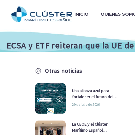
INICIO
QUIÉNES SOM
ECSA y ETF reiteran que la UE de
Otras noticias
A
Una alianza azul para
fortalecer el futuro del
sector marítimo
29 de julio de 2026
La CEOE y el Clúster
Marítimo Español