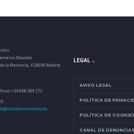
cción
ngenieros Navales
LEGAL
de la Memoria, 4 28040 Madrid
AVISO LEGAL
éfono
+34 608 389 171
POLÍTICA DE PRIVAC
l:
ria@clustermaritimo.es
POLÍTICA DE COOKIE
CANAL DE DENUNCIA