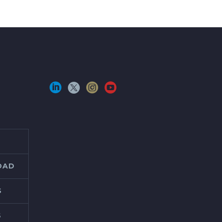
IDAD
S
S