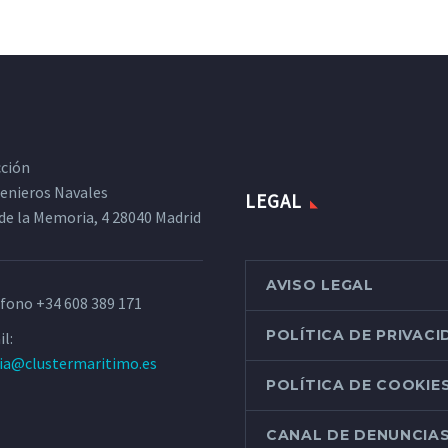
cción
ngenieros Navales
LEGAL
de la Memoria, 4 28040 Madrid
AVISO LEGAL
éfono
+34 608 389 171
POLÍTICA DE PRIVAC
l:
ria@clustermaritimo.es
POLÍTICA DE COOKIE
CANAL DE DENUNCIA