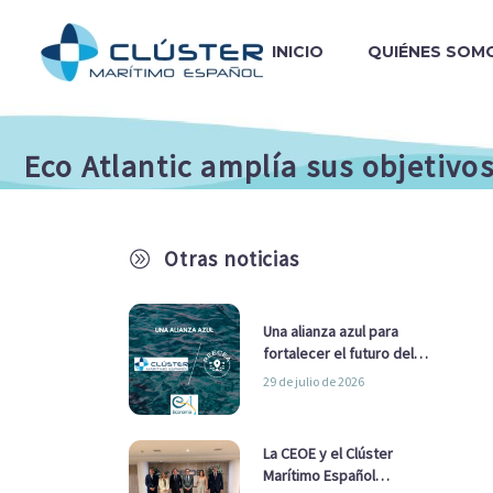
INICIO
QUIÉNES SOM
Eco Atlantic amplía sus objetivo
Otras noticias
A
Una alianza azul para
fortalecer el futuro del
sector marítimo
29 de julio de 2026
La CEOE y el Clúster
Marítimo Español