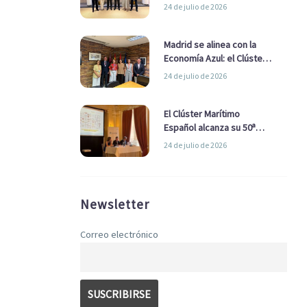
refuerzan su alianza para
24 de julio de 2026
impulsar una estrategia
Nacional de Economía Azul
Madrid se alinea con la
Economía Azul: el Clúster
Marítimo Español y la Real
24 de julio de 2026
Liga Naval avanzan
alianzas con el
Ayuntamiento
El Clúster Marítimo
Español alcanza su 50ª
Asamblea reafirmando su
24 de julio de 2026
liderazgo en la Economía
Azul
Newsletter
Correo electrónico