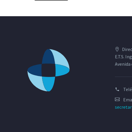
Dire
E.T.S. I
Avenida 
Tel
Emai
secreta