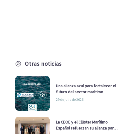
Otras noticias
A
Una alianza azul para fortalecer el
futuro del sector marítimo
29 de julio de 2026
La CEOE y el Clúster Marítimo
Español refuerzan su alianza para
impulsar una estrategia Nacional