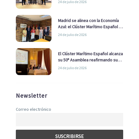
24 de julio de 2026
de Economía Azul
Madrid se alinea con la Economía
Azul: el Clúster Marítimo Español y
la Real Liga Naval avanzan alianzas
24 de julio de 2026
con el Ayuntamiento
El Clúster Marítimo Español alcanza
su 50ª Asamblea reafirmando su
liderazgo en la Economía Azul
24 de julio de 2026
Newsletter
Correo electrónico