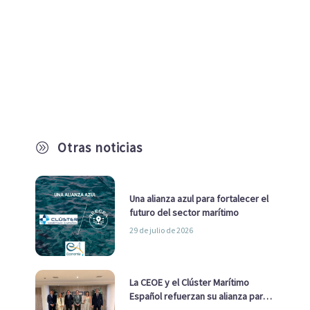
Otras noticias
A
Una alianza azul para fortalecer el
futuro del sector marítimo
29 de julio de 2026
La CEOE y el Clúster Marítimo
Español refuerzan su alianza para
impulsar una estrategia Nacional