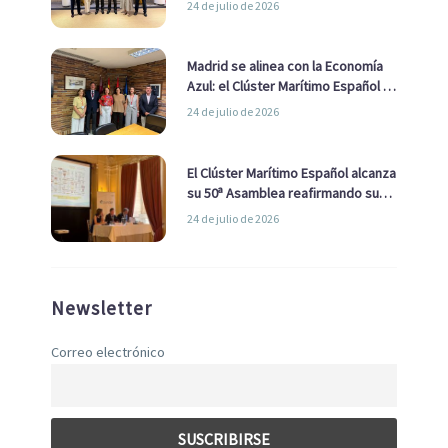
24 de julio de 2026
de Economía Azul
Madrid se alinea con la Economía
Azul: el Clúster Marítimo Español y
la Real Liga Naval avanzan alianzas
24 de julio de 2026
con el Ayuntamiento
El Clúster Marítimo Español alcanza
su 50ª Asamblea reafirmando su
liderazgo en la Economía Azul
24 de julio de 2026
Newsletter
Correo electrónico