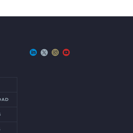
IDAD
S
S