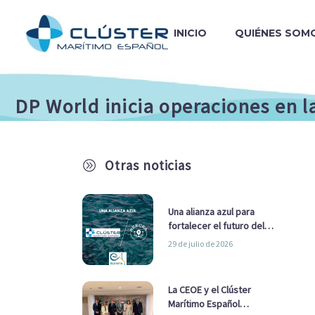
INICIO
QUIÉNES SOM
DP World inicia operaciones en 
Otras noticias
A
Una alianza azul para
fortalecer el futuro del
sector marítimo
29 de julio de 2026
La CEOE y el Clúster
Marítimo Español