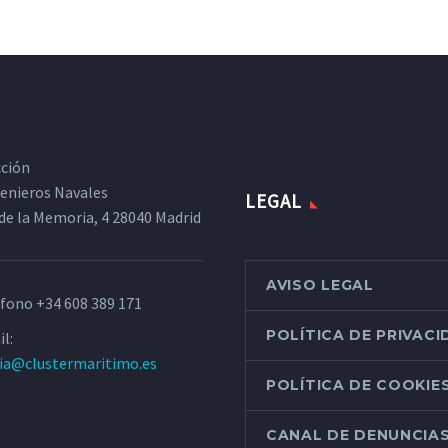
cción
ngenieros Navales
LEGAL
de la Memoria, 4 28040 Madrid
AVISO LEGAL
éfono
+34 608 389 171
POLÍTICA DE PRIVAC
l:
ria@clustermaritimo.es
POLÍTICA DE COOKIE
CANAL DE DENUNCIA