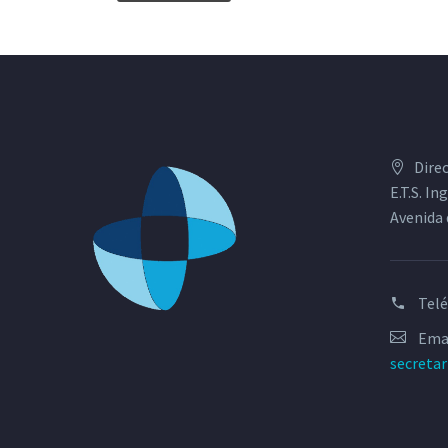
Dire
E.T.S. I
Avenida 
Tel
Emai
secreta