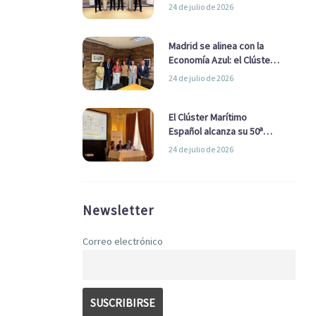
refuerzan su alianza para
24 de julio de 2026
impulsar una estrategia
Nacional de Economía Azul
Madrid se alinea con la
Economía Azul: el Clúster
Marítimo Español y la Real
24 de julio de 2026
Liga Naval avanzan
alianzas con el
Ayuntamiento
El Clúster Marítimo
Español alcanza su 50ª
Asamblea reafirmando su
24 de julio de 2026
liderazgo en la Economía
Azul
Newsletter
Correo electrónico