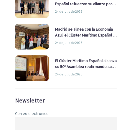
Español refuerzan su alianza para
impulsar una estrategia Nacional
24 de julio de 2026
de Economía Azul
Madrid se alinea con la Economía
Azul: el Clúster Marítimo Español y
la Real Liga Naval avanzan alianzas
24 de julio de 2026
con el Ayuntamiento
El Clúster Marítimo Español alcanza
su 50ª Asamblea reafirmando su
liderazgo en la Economía Azul
24 de julio de 2026
Newsletter
Correo electrónico