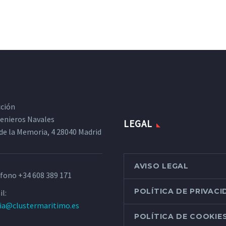
cción
ngenieros Navales
LEGAL
de la Memoria, 4 28040 Madrid
AVISO LEGAL
éfono
+34 608 389 171
POLÍTICA DE PRIVAC
l:
ria@clustermaritimo.es
POLÍTICA DE COOKIE