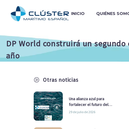
INICIO
QUIÉNES SOM
DP World construirá un segundo
año
Otras noticias
A
Una alianza azul para
fortalecer el futuro del
sector marítimo
29 de julio de 2026