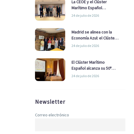
La CEOE y el Clúster
Marítimo Español
refuerzan su alianza para
24 de julio de 2026
impulsar una estrategia
Nacional de Economía Azul
Madrid se alinea con la
Economía Azul: el Clúster
Marítimo Español y la Real
24 de julio de 2026
Liga Naval avanzan
alianzas con el
Ayuntamiento
El Clúster Marítimo
Español alcanza su 50ª
Asamblea reafirmando su
24 de julio de 2026
liderazgo en la Economía
Azul
Newsletter
Correo electrónico