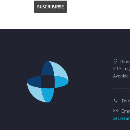
Dire
E.T.S. I
Avenida 
Tel
Emai
secreta