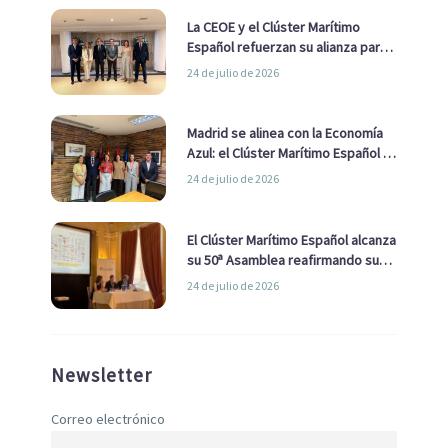
La CEOE y el Clúster Marítimo
Español refuerzan su alianza para
impulsar una estrategia Nacional
24 de julio de 2026
de Economía Azul
Madrid se alinea con la Economía
Azul: el Clúster Marítimo Español y
la Real Liga Naval avanzan alianzas
24 de julio de 2026
con el Ayuntamiento
El Clúster Marítimo Español alcanza
su 50ª Asamblea reafirmando su
liderazgo en la Economía Azul
24 de julio de 2026
Newsletter
Correo electrónico