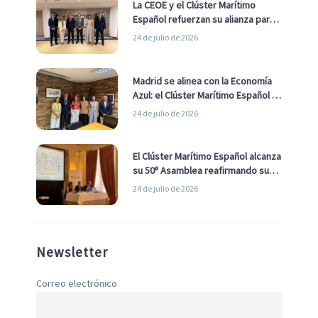
La CEOE y el Clúster Marítimo
Español refuerzan su alianza para
impulsar una estrategia Nacional
24 de julio de 2026
de Economía Azul
Madrid se alinea con la Economía
Azul: el Clúster Marítimo Español y
la Real Liga Naval avanzan alianzas
24 de julio de 2026
con el Ayuntamiento
El Clúster Marítimo Español alcanza
su 50ª Asamblea reafirmando su
liderazgo en la Economía Azul
24 de julio de 2026
Newsletter
Correo electrónico