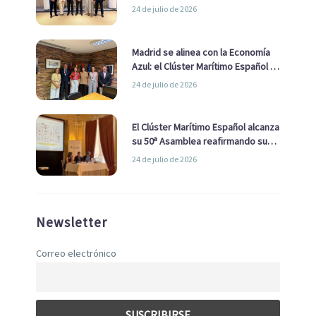
impulsar una estrategia Nacional
24 de julio de 2026
de Economía Azul
Madrid se alinea con la Economía
Azul: el Clúster Marítimo Español y
la Real Liga Naval avanzan alianzas
24 de julio de 2026
con el Ayuntamiento
El Clúster Marítimo Español alcanza
su 50ª Asamblea reafirmando su
liderazgo en la Economía Azul
24 de julio de 2026
Newsletter
Correo electrónico