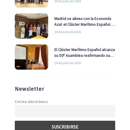
24 de julio de 2026
de Economía Azul
Madrid se alinea con la Economía
Azul: el Clúster Marítimo Español y
la Real Liga Naval avanzan alianzas
24 de julio de 2026
con el Ayuntamiento
El Clúster Marítimo Español alcanza
su 50ª Asamblea reafirmando su
liderazgo en la Economía Azul
24 de julio de 2026
Newsletter
Correo electrónico