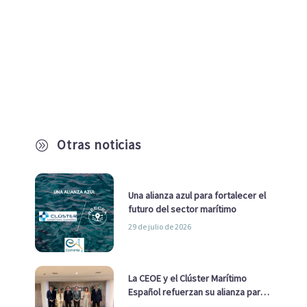
Otras noticias
A
Una alianza azul para fortalecer el
futuro del sector marítimo
29 de julio de 2026
La CEOE y el Clúster Marítimo
Español refuerzan su alianza para
impulsar una estrategia Nacional