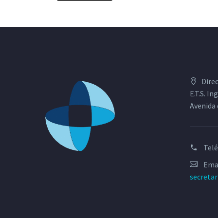
Dire
E.T.S. I
Avenida 
Tel
Emai
secreta