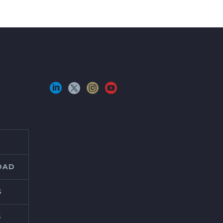
IDAD
S
S