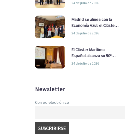
refuerzan su alianza para
24 de julio de 2026
impulsar una estrategia
Nacional de Economía Azul
Madrid se alinea con la
Economía Azul: el Clúster
Marítimo Español y la Real
24 de julio de 2026
Liga Naval avanzan
alianzas con el
Ayuntamiento
El Clúster Marítimo
Español alcanza su 50ª
Asamblea reafirmando su
24 de julio de 2026
liderazgo en la Economía
Azul
Newsletter
Correo electrónico