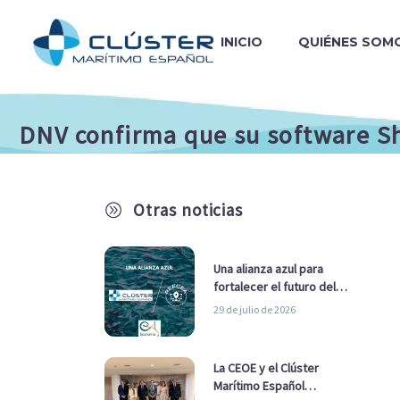
INICIO
QUIÉNES SOM
DNV confirma que su software S
Otras noticias
A
Una alianza azul para
fortalecer el futuro del
sector marítimo
29 de julio de 2026
La CEOE y el Clúster
Marítimo Español