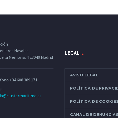
cción
ngenieros Navales
LEGAL
de la Memoria, 4 28040 Madrid
AVISO LEGAL
éfono
+34 608 389 171
POLÍTICA DE PRIVAC
l:
ria@clustermaritimo.es
POLÍTICA DE COOKIE
CANAL DE DENUNCIA