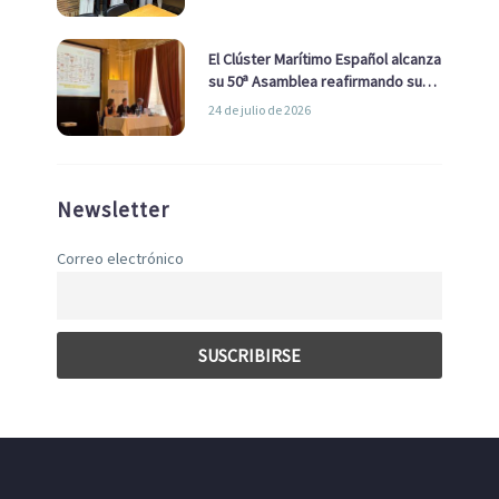
con el Ayuntamiento
El Clúster Marítimo Español alcanza
su 50ª Asamblea reafirmando su
liderazgo en la Economía Azul
24 de julio de 2026
Newsletter
Correo electrónico