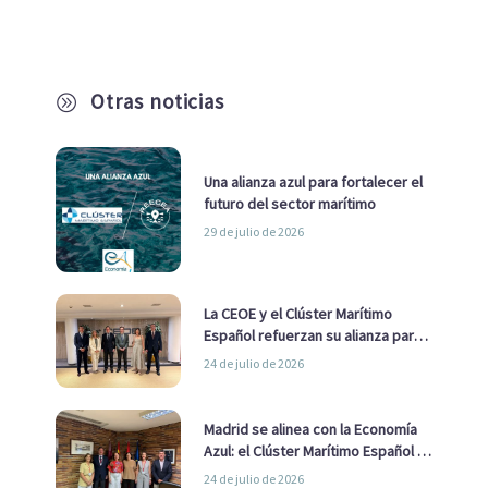
Otras noticias
A
Una alianza azul para fortalecer el
futuro del sector marítimo
29 de julio de 2026
La CEOE y el Clúster Marítimo
Español refuerzan su alianza para
impulsar una estrategia Nacional
24 de julio de 2026
de Economía Azul
Madrid se alinea con la Economía
Azul: el Clúster Marítimo Español y
la Real Liga Naval avanzan alianzas
24 de julio de 2026