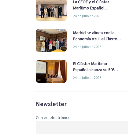
La CEOE y el Clúster
Marítimo Español
refuerzan su alianza para
24 de julio de 2026
impulsar una estrategia
Nacional de Economía Azul
Madrid se alinea con la
Economía Azul: el Clúster
Marítimo Español y la Real
24 de julio de 2026
Liga Naval avanzan
alianzas con el
Ayuntamiento
El Clúster Marítimo
Español alcanza su 50ª
Asamblea reafirmando su
24 de julio de 2026
liderazgo en la Economía
Azul
Newsletter
Correo electrónico