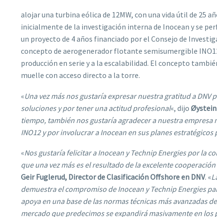
alojar una turbina eólica de 12MW, con una vida útil de 25 a
inicialmente de la investigación interna de Inocean y se p
un proyecto de 4 años financiado por el Consejo de Investiga
concepto de aerogenerador flotante semisumergible INO12 ut
producción en serie y a la escalabilidad. El concepto tambi
muelle con acceso directo a la torre.
«
Una vez más nos gustaría expresar nuestra gratitud a DNV p
soluciones y por tener una actitud profesional
«, dijo
Øystein
tiempo, también nos gustaría agradecer a nuestra empresa m
INO12 y por involucrar a Inocean en sus planes estratégicos p
«
Nos gustaría felicitar a Inocean y Technip Energies por la c
que una vez más es el resultado de la excelente cooperación
Geir Fuglerud, Director de Clasificación Offshore en DNV
. «
L
demuestra el compromiso de Inocean y Technip Energies para
apoya en una base de las normas técnicas más avanzadas de l
mercado que predecimos se expandirá masivamente en los p