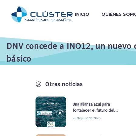
INICIO
QUIÉNES SOM
DNV concede a INO12, un nuevo c
básico
Otras noticias
A
Una alianza azul para
fortalecer el futuro del
sector marítimo
29 de julio de 2026