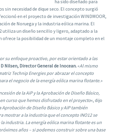
ha sido diseñado para
ños sin necesidad de dique seco. El concepto surgió
erfeccionó en el proyecto de investigación WINDMOOR,
ción de Noruega y la industria eólica marina. El
iliza un diseño sencillo y ligero, adaptado a la
én ofrece la posibilidad de un montaje completo en el
or su enfoque proactivo, por estar orientado a las
 D Nilsen, Director General de Inocean.
«
Al mismo
atriz Technip Energies por abrazar el concepto
ara el negocio de la energía eólica marina flotante.
»
oncesión de la AiP y la Aprobación de Diseño Básico,
 en curso que hemos disfrutado en el proyecto
«, dijo
a Aprobación de Diseño Básico y AiP también
 mostrar a la industria que el concepto INO12 se
a industria. La energía eólica marina flotante es un
róximos años – si podemos construir sobre una base