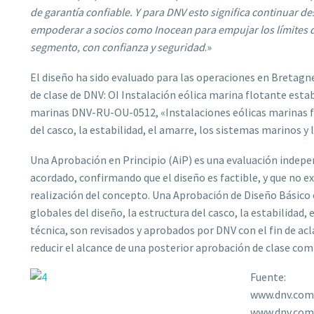
de garantía confiable. Y para DNV esto significa continuar d
empoderar a socios como Inocean para empujar los límites de 
segmento, con confianza y seguridad
.»
El diseño ha sido evaluado para las operaciones en Bretagne
de clase de DNV: OI Instalación eólica marina flotante es
marinas DNV-RU-OU-0512, «Instalaciones eólicas marinas flo
del casco, la estabilidad, el amarre, los sistemas marinos y 
Una Aprobación en Principio (AiP) es una evaluación indep
acordado, confirmando que el diseño es factible, y que no e
realización del concepto. Una Aprobación de Diseño Básico e
globales del diseño, la estructura del casco, la estabilidad,
técnica, son revisados y aprobados por DNV con el fin de ac
reducir el alcance de una posterior aprobación de clase com
Fuente:
www.dnv.com
www.dnv.com