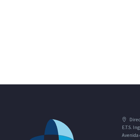
Dire
E.T.S. I
Avenida 