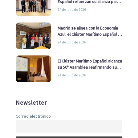
Español refuerzan su alianza para
impulsar una estrategia Nacional
24 de julio de 2026
de Economía Azul
Madrid se alinea con la Economía
Azul: el Clúster Marítimo Español y
la Real Liga Naval avanzan alianzas
24 de julio de 2026
con el Ayuntamiento
El Clúster Marítimo Español alcanza
su 50ª Asamblea reafirmando su
liderazgo en la Economía Azul
24 de julio de 2026
Newsletter
Correo electrónico