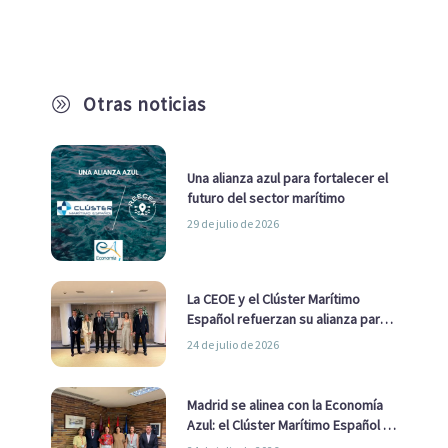
Otras noticias
A
Una alianza azul para fortalecer el
futuro del sector marítimo
29 de julio de 2026
La CEOE y el Clúster Marítimo
Español refuerzan su alianza para
impulsar una estrategia Nacional
24 de julio de 2026
de Economía Azul
Madrid se alinea con la Economía
Azul: el Clúster Marítimo Español y
la Real Liga Naval avanzan alianzas