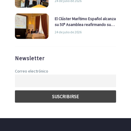
24 de julio de 2026
con el Ayuntamiento
El Clúster Marítimo Español alcanza
su 50ª Asamblea reafirmando su
liderazgo en la Economía Azul
24 de julio de 2026
Newsletter
Correo electrónico